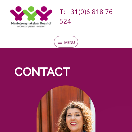
Ga
MENU
naar
T: +31(0)6 818 76
de
524
inhoud
MENU
CONTACT