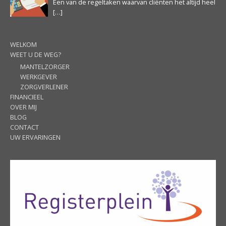
Een van de regeltaken waarvan cliënten het altijd heel
[…]
WELKOM
WEET U DE WEG?
MANTELZORGER
WERKGEVER
ZORGVERLENER
FINANCIEEL
OVER MIJ
BLOG
CONTACT
UW ERVARINGEN