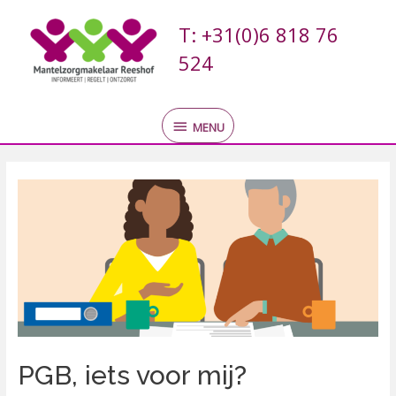
Ga
MENU
naar
T: +31(0)6 818 76
de
524
inhoud
MENU
Bericht
navigatie
PGB, iets voor mij?