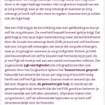
doen is de eigen bijdrage betalen. Het zorgkantoor bepaalt van wie
je zorg ontvangt, waar je die zorg ontvangt en wanneer je zorg
ontvangt. Je hoeft zelf niets meer te regelen. Daarmee ben je echter
ook de regie kwijt.
Met een PGB krijg je de beschikking over een geldbedrag en kun je
zelf de zorg inkopen. De overheid bepaalt hoeveel geld je krijgt. Dat
geld krijgt je niet op je eigen bankrekening, maar dat wordt beheerd
door de Sociale Verzekerings Bank (SVB). Je kunt wel zelf beslissen
wat voor zorg je wilt ontvangen, van wie je die zorg wilt ontvangen,
waar je zorg krijgt en wanneer je zorg nodig hebt. Kortom, je hebt
veel keuzevrijheid om zelf te bepalen wat het beste bij je past. Als
je een Pgb wil moet je wel aan een aantal voorwaarden voldoen. Die
zogenaamde
pgb-vaardigheden
(zie infographic) worden ook
getoetst door het Zorgkantoor tijdens het “
bewust keuze gesprek
”.
Natuurlijk kan iemand die 24-uur per dag zorg of toezicht nodig
heeft niet zelf het Pgb beheren. Daarom moet er iemand zijn die
dat voor diegene doet,
de gewaarborgde hulp
. Er wordt van de
gewaarborgde hulp verwacht dat die het PGB goed kan beheren. Je
moet namelijk wel zelf alles uitzoeken, afspraken maken met
zorgverleners, zelf de administratie bijhouden en je bent zelf
verantwoordelijk voor de financiën.