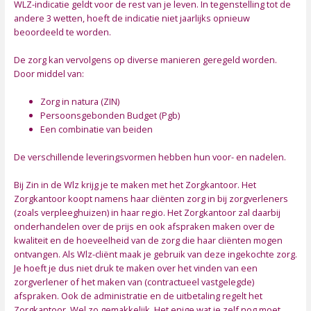
WLZ-indicatie geldt voor de rest van je leven. In tegenstelling tot de
andere 3 wetten, hoeft de indicatie niet jaarlijks opnieuw
beoordeeld te worden.
De zorg kan vervolgens op diverse manieren geregeld worden.
Door middel van:
Zorg in natura (ZIN)
Persoonsgebonden Budget (Pgb)
Een combinatie van beiden
De verschillende leveringsvormen hebben hun voor- en nadelen.
Bij Zin in de Wlz krijg je te maken met het Zorgkantoor. Het
Zorgkantoor koopt namens haar cliënten zorg in bij zorgverleners
(zoals verpleeghuizen) in haar regio. Het Zorgkantoor zal daarbij
onderhandelen over de prijs en ook afspraken maken over de
kwaliteit en de hoeveelheid van de zorg die haar cliënten mogen
ontvangen. Als Wlz-cliënt maak je gebruik van deze ingekochte zorg.
Je hoeft je dus niet druk te maken over het vinden van een
zorgverlener of het maken van (contractueel vastgelegde)
afspraken. Ook de administratie en de uitbetaling regelt het
Zorgkantoor. Wel zo gemakkelijk. Het enige wat je zelf nog moet